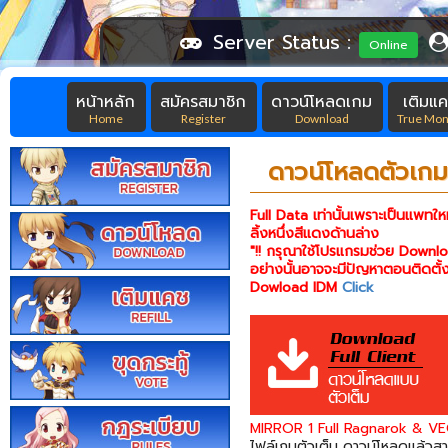
Server Status :
Online
หน้าหลัก
สมัครสมาชิก
ดาวน์โหลดเกม
เติมแ
Home
Register
Download
True Mo
ดาวน์โหลดตัวเก
Full Data เท่านั้นเพราะเป็นแพทใหม
ลิ้งหนึ่งสีแดงด้านล่าง
"!! กรุณาใช้โปรแกรมช่วย Downl
อย่างนั้นอาจจะมีปัญหาตอนติดตั้ง
Dowload IDM
Click
MIRROR 1
Full Ragnarok & VE
ไฟล์เกมตัวเต็ม ดาวน์โหลดแล้วสา